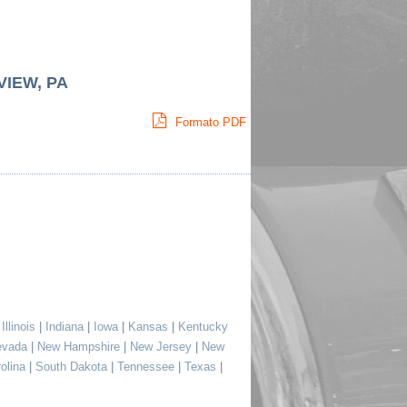
VIEW, PA
Formato PDF
|
Illinois
|
Indiana
|
Iowa
|
Kansas
|
Kentucky
evada
|
New Hampshire
|
New Jersey
|
New
rolina
|
South Dakota
|
Tennessee
|
Texas
|