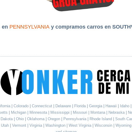
 en
PENNSYLVANIA
y compramos carros en SOUTH
ifornia
|
Colorado
|
Connecticut
|
Delaware
|
Florida
|
Georgia
|
Hawaii
|
Idaho
setts
|
Michigan
|
Minnesota
|
Mississippi
|
Missouri
|
Montana
|
Nebraska
|
N
h Dakota
|
Ohio
|
Oklahoma
|
Oregon
|
Pennsylvania
|
Rhode Island
|
South Ca
Utah
|
Vermont
|
Virginia
|
Washington
|
West Virginia
|
Wisconsin
|
Wyoming
xml sitemap