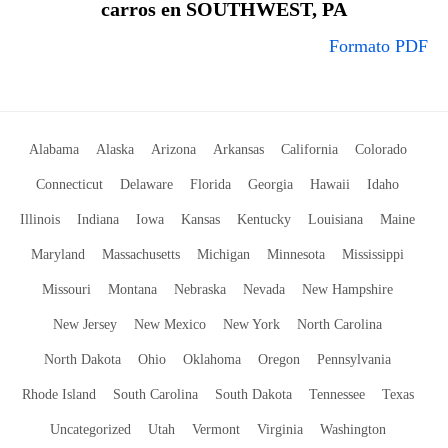
carros en SOUTHWEST, PA
Formato PDF
Alabama
Alaska
Arizona
Arkansas
California
Colorado
Connecticut
Delaware
Florida
Georgia
Hawaii
Idaho
Illinois
Indiana
Iowa
Kansas
Kentucky
Louisiana
Maine
Maryland
Massachusetts
Michigan
Minnesota
Mississippi
Missouri
Montana
Nebraska
Nevada
New Hampshire
New Jersey
New Mexico
New York
North Carolina
North Dakota
Ohio
Oklahoma
Oregon
Pennsylvania
Rhode Island
South Carolina
South Dakota
Tennessee
Texas
Uncategorized
Utah
Vermont
Virginia
Washington