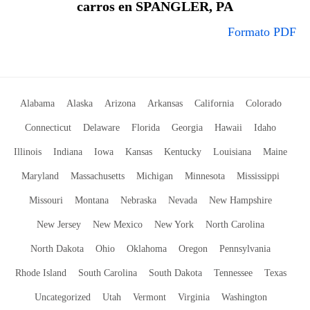
carros en SPANGLER, PA
Formato PDF
Alabama
Alaska
Arizona
Arkansas
California
Colorado
Connecticut
Delaware
Florida
Georgia
Hawaii
Idaho
Illinois
Indiana
Iowa
Kansas
Kentucky
Louisiana
Maine
Maryland
Massachusetts
Michigan
Minnesota
Mississippi
Missouri
Montana
Nebraska
Nevada
New Hampshire
New Jersey
New Mexico
New York
North Carolina
North Dakota
Ohio
Oklahoma
Oregon
Pennsylvania
Rhode Island
South Carolina
South Dakota
Tennessee
Texas
Uncategorized
Utah
Vermont
Virginia
Washington