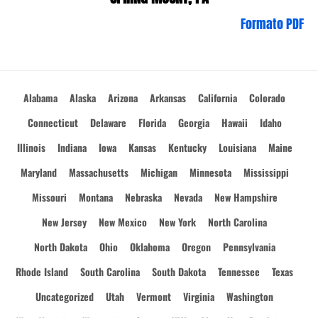
Formato PDF
Alabama
Alaska
Arizona
Arkansas
California
Colorado
Connecticut
Delaware
Florida
Georgia
Hawaii
Idaho
Illinois
Indiana
Iowa
Kansas
Kentucky
Louisiana
Maine
Maryland
Massachusetts
Michigan
Minnesota
Mississippi
Missouri
Montana
Nebraska
Nevada
New Hampshire
New Jersey
New Mexico
New York
North Carolina
North Dakota
Ohio
Oklahoma
Oregon
Pennsylvania
Rhode Island
South Carolina
South Dakota
Tennessee
Texas
Uncategorized
Utah
Vermont
Virginia
Washington