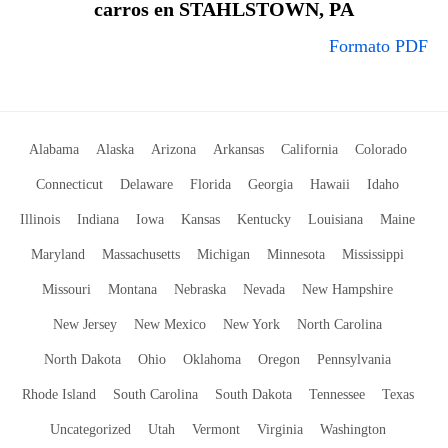
carros en STAHLSTOWN, PA
Formato PDF
Alabama
Alaska
Arizona
Arkansas
California
Colorado
Connecticut
Delaware
Florida
Georgia
Hawaii
Idaho
Illinois
Indiana
Iowa
Kansas
Kentucky
Louisiana
Maine
Maryland
Massachusetts
Michigan
Minnesota
Mississippi
Missouri
Montana
Nebraska
Nevada
New Hampshire
New Jersey
New Mexico
New York
North Carolina
North Dakota
Ohio
Oklahoma
Oregon
Pennsylvania
Rhode Island
South Carolina
South Dakota
Tennessee
Texas
Uncategorized
Utah
Vermont
Virginia
Washington