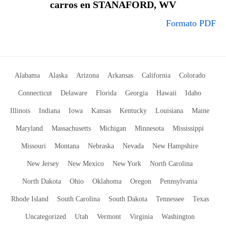
carros en STANAFORD, WV
Formato PDF
Alabama
Alaska
Arizona
Arkansas
California
Colorado
Connecticut
Delaware
Florida
Georgia
Hawaii
Idaho
Illinois
Indiana
Iowa
Kansas
Kentucky
Louisiana
Maine
Maryland
Massachusetts
Michigan
Minnesota
Mississippi
Missouri
Montana
Nebraska
Nevada
New Hampshire
New Jersey
New Mexico
New York
North Carolina
North Dakota
Ohio
Oklahoma
Oregon
Pennsylvania
Rhode Island
South Carolina
South Dakota
Tennessee
Texas
Uncategorized
Utah
Vermont
Virginia
Washington