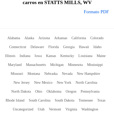
carros en STATTS MILLS, WV
Formato PDF
Alabama
Alaska
Arizona
Arkansas
California
Colorado
Connecticut
Delaware
Florida
Georgia
Hawaii
Idaho
Illinois
Indiana
Iowa
Kansas
Kentucky
Louisiana
Maine
Maryland
Massachusetts
Michigan
Minnesota
Mississippi
Missouri
Montana
Nebraska
Nevada
New Hampshire
New Jersey
New Mexico
New York
North Carolina
North Dakota
Ohio
Oklahoma
Oregon
Pennsylvania
Rhode Island
South Carolina
South Dakota
Tennessee
Texas
Uncategorized
Utah
Vermont
Virginia
Washington