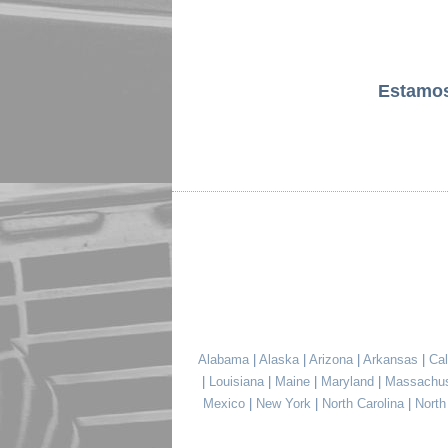
Estamo
Alabama
|
Alaska
|
Arizona
|
Arkansas
|
Cal
|
Louisiana
|
Maine
|
Maryland
|
Massachu
Mexico
|
New York
|
North Carolina
|
Nort