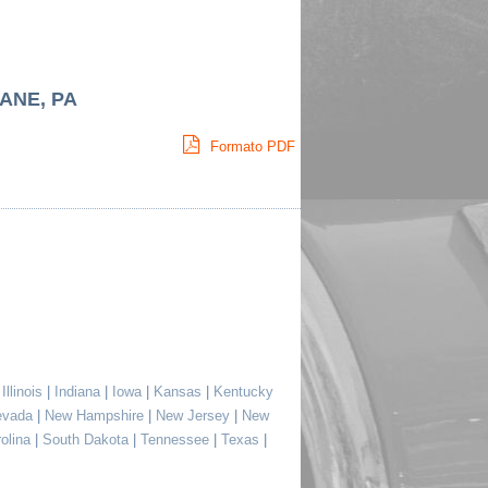
ANE, PA
Formato PDF
|
Illinois
|
Indiana
|
Iowa
|
Kansas
|
Kentucky
evada
|
New Hampshire
|
New Jersey
|
New
rolina
|
South Dakota
|
Tennessee
|
Texas
|