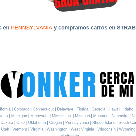
s en
PENNSYLVANIA
y compramos carros en STRAB
ifornia
|
Colorado
|
Connecticut
|
Delaware
|
Florida
|
Georgia
|
Hawaii
|
Idaho
setts
|
Michigan
|
Minnesota
|
Mississippi
|
Missouri
|
Montana
|
Nebraska
|
N
h Dakota
|
Ohio
|
Oklahoma
|
Oregon
|
Pennsylvania
|
Rhode Island
|
South Ca
Utah
|
Vermont
|
Virginia
|
Washington
|
West Virginia
|
Wisconsin
|
Wyoming
xml sitemap