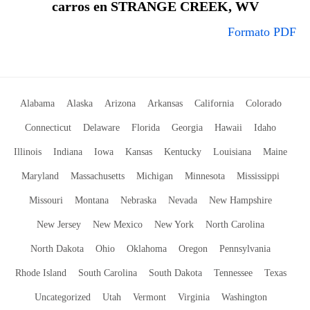
carros en STRANGE CREEK, WV
Formato PDF
Alabama
Alaska
Arizona
Arkansas
California
Colorado
Connecticut
Delaware
Florida
Georgia
Hawaii
Idaho
Illinois
Indiana
Iowa
Kansas
Kentucky
Louisiana
Maine
Maryland
Massachusetts
Michigan
Minnesota
Mississippi
Missouri
Montana
Nebraska
Nevada
New Hampshire
New Jersey
New Mexico
New York
North Carolina
North Dakota
Ohio
Oklahoma
Oregon
Pennsylvania
Rhode Island
South Carolina
South Dakota
Tennessee
Texas
Uncategorized
Utah
Vermont
Virginia
Washington