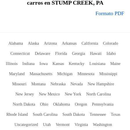
carros en STUMP CREEK, PA
Formato PDF
Alabama
Alaska
Arizona
Arkansas
California
Colorado
Connecticut
Delaware
Florida
Georgia
Hawaii
Idaho
Illinois
Indiana
Iowa
Kansas
Kentucky
Louisiana
Maine
Maryland
Massachusetts
Michigan
Minnesota
Mississippi
Missouri
Montana
Nebraska
Nevada
New Hampshire
New Jersey
New Mexico
New York
North Carolina
North Dakota
Ohio
Oklahoma
Oregon
Pennsylvania
Rhode Island
South Carolina
South Dakota
Tennessee
Texas
Uncategorized
Utah
Vermont
Virginia
Washington