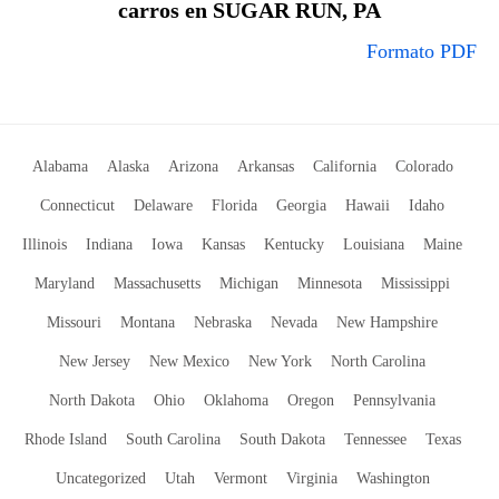
carros en SUGAR RUN, PA
Formato PDF
Alabama
Alaska
Arizona
Arkansas
California
Colorado
Connecticut
Delaware
Florida
Georgia
Hawaii
Idaho
Illinois
Indiana
Iowa
Kansas
Kentucky
Louisiana
Maine
Maryland
Massachusetts
Michigan
Minnesota
Mississippi
Missouri
Montana
Nebraska
Nevada
New Hampshire
New Jersey
New Mexico
New York
North Carolina
North Dakota
Ohio
Oklahoma
Oregon
Pennsylvania
Rhode Island
South Carolina
South Dakota
Tennessee
Texas
Uncategorized
Utah
Vermont
Virginia
Washington