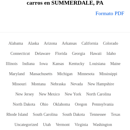
carros en SUMMERDALE, PA
Formato PDF
Alabama
Alaska
Arizona
Arkansas
California
Colorado
Connecticut
Delaware
Florida
Georgia
Hawaii
Idaho
Illinois
Indiana
Iowa
Kansas
Kentucky
Louisiana
Maine
Maryland
Massachusetts
Michigan
Minnesota
Mississippi
Missouri
Montana
Nebraska
Nevada
New Hampshire
New Jersey
New Mexico
New York
North Carolina
North Dakota
Ohio
Oklahoma
Oregon
Pennsylvania
Rhode Island
South Carolina
South Dakota
Tennessee
Texas
Uncategorized
Utah
Vermont
Virginia
Washington