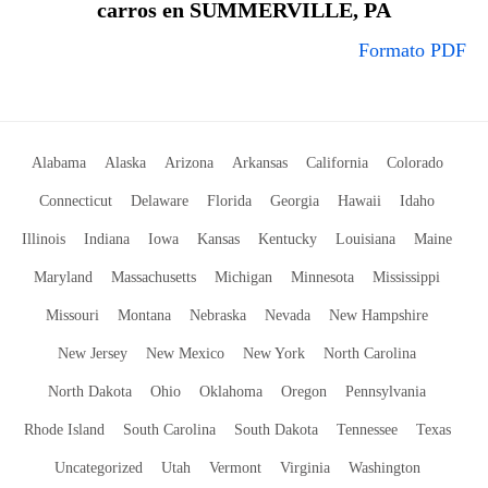
carros en SUMMERVILLE, PA
Formato PDF
Alabama
Alaska
Arizona
Arkansas
California
Colorado
Connecticut
Delaware
Florida
Georgia
Hawaii
Idaho
Illinois
Indiana
Iowa
Kansas
Kentucky
Louisiana
Maine
Maryland
Massachusetts
Michigan
Minnesota
Mississippi
Missouri
Montana
Nebraska
Nevada
New Hampshire
New Jersey
New Mexico
New York
North Carolina
North Dakota
Ohio
Oklahoma
Oregon
Pennsylvania
Rhode Island
South Carolina
South Dakota
Tennessee
Texas
Uncategorized
Utah
Vermont
Virginia
Washington