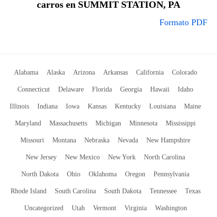
carros en SUMMIT STATION, PA
Formato PDF
Alabama
Alaska
Arizona
Arkansas
California
Colorado
Connecticut
Delaware
Florida
Georgia
Hawaii
Idaho
Illinois
Indiana
Iowa
Kansas
Kentucky
Louisiana
Maine
Maryland
Massachusetts
Michigan
Minnesota
Mississippi
Missouri
Montana
Nebraska
Nevada
New Hampshire
New Jersey
New Mexico
New York
North Carolina
North Dakota
Ohio
Oklahoma
Oregon
Pennsylvania
Rhode Island
South Carolina
South Dakota
Tennessee
Texas
Uncategorized
Utah
Vermont
Virginia
Washington