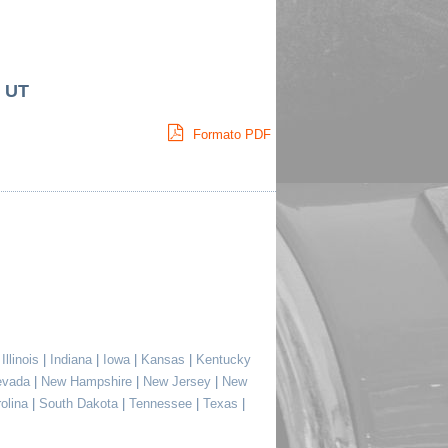
 UT
Formato PDF
|
Illinois
|
Indiana
|
Iowa
|
Kansas
|
Kentucky
evada
|
New Hampshire
|
New Jersey
|
New
rolina
|
South Dakota
|
Tennessee
|
Texas
|