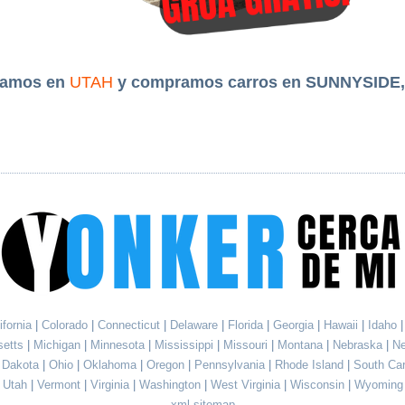
tamos en
UTAH
y compramos carros en SUNNYSIDE,
ifornia
|
Colorado
|
Connecticut
|
Delaware
|
Florida
|
Georgia
|
Hawaii
|
Idaho
setts
|
Michigan
|
Minnesota
|
Mississippi
|
Missouri
|
Montana
|
Nebraska
|
N
h Dakota
|
Ohio
|
Oklahoma
|
Oregon
|
Pennsylvania
|
Rhode Island
|
South Ca
Utah
|
Vermont
|
Virginia
|
Washington
|
West Virginia
|
Wisconsin
|
Wyoming
xml sitemap