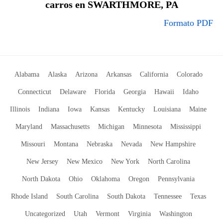
carros en SWARTHMORE, PA
Formato PDF
Alabama
Alaska
Arizona
Arkansas
California
Colorado
Connecticut
Delaware
Florida
Georgia
Hawaii
Idaho
Illinois
Indiana
Iowa
Kansas
Kentucky
Louisiana
Maine
Maryland
Massachusetts
Michigan
Minnesota
Mississippi
Missouri
Montana
Nebraska
Nevada
New Hampshire
New Jersey
New Mexico
New York
North Carolina
North Dakota
Ohio
Oklahoma
Oregon
Pennsylvania
Rhode Island
South Carolina
South Dakota
Tennessee
Texas
Uncategorized
Utah
Vermont
Virginia
Washington