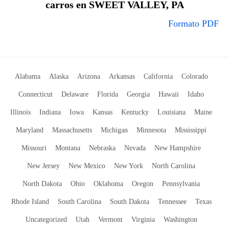
carros en SWEET VALLEY, PA
Formato PDF
Alabama
Alaska
Arizona
Arkansas
California
Colorado
Connecticut
Delaware
Florida
Georgia
Hawaii
Idaho
Illinois
Indiana
Iowa
Kansas
Kentucky
Louisiana
Maine
Maryland
Massachusetts
Michigan
Minnesota
Mississippi
Missouri
Montana
Nebraska
Nevada
New Hampshire
New Jersey
New Mexico
New York
North Carolina
North Dakota
Ohio
Oklahoma
Oregon
Pennsylvania
Rhode Island
South Carolina
South Dakota
Tennessee
Texas
Uncategorized
Utah
Vermont
Virginia
Washington