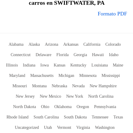
carros en SWIFTWATER, PA
Formato PDF
Alabama
Alaska
Arizona
Arkansas
California
Colorado
Connecticut
Delaware
Florida
Georgia
Hawaii
Idaho
Illinois
Indiana
Iowa
Kansas
Kentucky
Louisiana
Maine
Maryland
Massachusetts
Michigan
Minnesota
Mississippi
Missouri
Montana
Nebraska
Nevada
New Hampshire
New Jersey
New Mexico
New York
North Carolina
North Dakota
Ohio
Oklahoma
Oregon
Pennsylvania
Rhode Island
South Carolina
South Dakota
Tennessee
Texas
Uncategorized
Utah
Vermont
Virginia
Washington