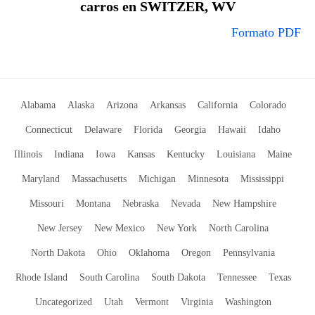
carros en SWITZER, WV
Formato PDF
Alabama
Alaska
Arizona
Arkansas
California
Colorado
Connecticut
Delaware
Florida
Georgia
Hawaii
Idaho
Illinois
Indiana
Iowa
Kansas
Kentucky
Louisiana
Maine
Maryland
Massachusetts
Michigan
Minnesota
Mississippi
Missouri
Montana
Nebraska
Nevada
New Hampshire
New Jersey
New Mexico
New York
North Carolina
North Dakota
Ohio
Oklahoma
Oregon
Pennsylvania
Rhode Island
South Carolina
South Dakota
Tennessee
Texas
Uncategorized
Utah
Vermont
Virginia
Washington