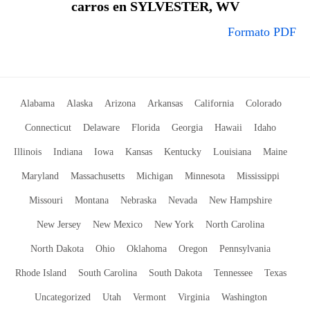
carros en SYLVESTER, WV
Formato PDF
Alabama
Alaska
Arizona
Arkansas
California
Colorado
Connecticut
Delaware
Florida
Georgia
Hawaii
Idaho
Illinois
Indiana
Iowa
Kansas
Kentucky
Louisiana
Maine
Maryland
Massachusetts
Michigan
Minnesota
Mississippi
Missouri
Montana
Nebraska
Nevada
New Hampshire
New Jersey
New Mexico
New York
North Carolina
North Dakota
Ohio
Oklahoma
Oregon
Pennsylvania
Rhode Island
South Carolina
South Dakota
Tennessee
Texas
Uncategorized
Utah
Vermont
Virginia
Washington