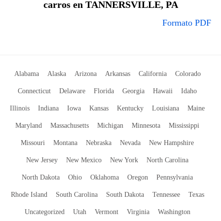
carros en TANNERSVILLE, PA
Formato PDF
Alabama
Alaska
Arizona
Arkansas
California
Colorado
Connecticut
Delaware
Florida
Georgia
Hawaii
Idaho
Illinois
Indiana
Iowa
Kansas
Kentucky
Louisiana
Maine
Maryland
Massachusetts
Michigan
Minnesota
Mississippi
Missouri
Montana
Nebraska
Nevada
New Hampshire
New Jersey
New Mexico
New York
North Carolina
North Dakota
Ohio
Oklahoma
Oregon
Pennsylvania
Rhode Island
South Carolina
South Dakota
Tennessee
Texas
Uncategorized
Utah
Vermont
Virginia
Washington