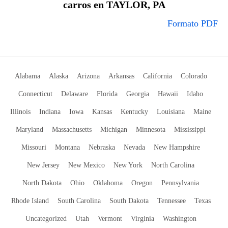
carros en TAYLOR, PA
Formato PDF
Alabama
Alaska
Arizona
Arkansas
California
Colorado
Connecticut
Delaware
Florida
Georgia
Hawaii
Idaho
Illinois
Indiana
Iowa
Kansas
Kentucky
Louisiana
Maine
Maryland
Massachusetts
Michigan
Minnesota
Mississippi
Missouri
Montana
Nebraska
Nevada
New Hampshire
New Jersey
New Mexico
New York
North Carolina
North Dakota
Ohio
Oklahoma
Oregon
Pennsylvania
Rhode Island
South Carolina
South Dakota
Tennessee
Texas
Uncategorized
Utah
Vermont
Virginia
Washington