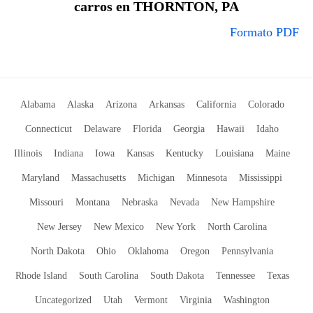
carros en THORNTON, PA
Formato PDF
Alabama
Alaska
Arizona
Arkansas
California
Colorado
Connecticut
Delaware
Florida
Georgia
Hawaii
Idaho
Illinois
Indiana
Iowa
Kansas
Kentucky
Louisiana
Maine
Maryland
Massachusetts
Michigan
Minnesota
Mississippi
Missouri
Montana
Nebraska
Nevada
New Hampshire
New Jersey
New Mexico
New York
North Carolina
North Dakota
Ohio
Oklahoma
Oregon
Pennsylvania
Rhode Island
South Carolina
South Dakota
Tennessee
Texas
Uncategorized
Utah
Vermont
Virginia
Washington