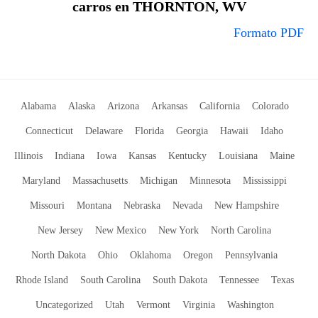
carros en THORNTON, WV
Formato PDF
Alabama
Alaska
Arizona
Arkansas
California
Colorado
Connecticut
Delaware
Florida
Georgia
Hawaii
Idaho
Illinois
Indiana
Iowa
Kansas
Kentucky
Louisiana
Maine
Maryland
Massachusetts
Michigan
Minnesota
Mississippi
Missouri
Montana
Nebraska
Nevada
New Hampshire
New Jersey
New Mexico
New York
North Carolina
North Dakota
Ohio
Oklahoma
Oregon
Pennsylvania
Rhode Island
South Carolina
South Dakota
Tennessee
Texas
Uncategorized
Utah
Vermont
Virginia
Washington