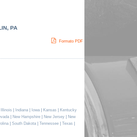
IN, PA
Formato PDF
|
Illinois
|
Indiana
|
Iowa
|
Kansas
|
Kentucky
evada
|
New Hampshire
|
New Jersey
|
New
rolina
|
South Dakota
|
Tennessee
|
Texas
|