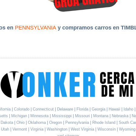
os en
PENNSYLVANIA
y compramos carros en TIMBL
ifornia
|
Colorado
|
Connecticut
|
Delaware
|
Florida
|
Georgia
|
Hawaii
|
Idaho
setts
|
Michigan
|
Minnesota
|
Mississippi
|
Missouri
|
Montana
|
Nebraska
|
N
h Dakota
|
Ohio
|
Oklahoma
|
Oregon
|
Pennsylvania
|
Rhode Island
|
South Ca
Utah
|
Vermont
|
Virginia
|
Washington
|
West Virginia
|
Wisconsin
|
Wyoming
xml sitemap