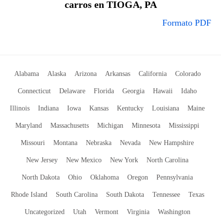
carros en TIOGA, PA
Formato PDF
Alabama
Alaska
Arizona
Arkansas
California
Colorado
Connecticut
Delaware
Florida
Georgia
Hawaii
Idaho
Illinois
Indiana
Iowa
Kansas
Kentucky
Louisiana
Maine
Maryland
Massachusetts
Michigan
Minnesota
Mississippi
Missouri
Montana
Nebraska
Nevada
New Hampshire
New Jersey
New Mexico
New York
North Carolina
North Dakota
Ohio
Oklahoma
Oregon
Pennsylvania
Rhode Island
South Carolina
South Dakota
Tennessee
Texas
Uncategorized
Utah
Vermont
Virginia
Washington