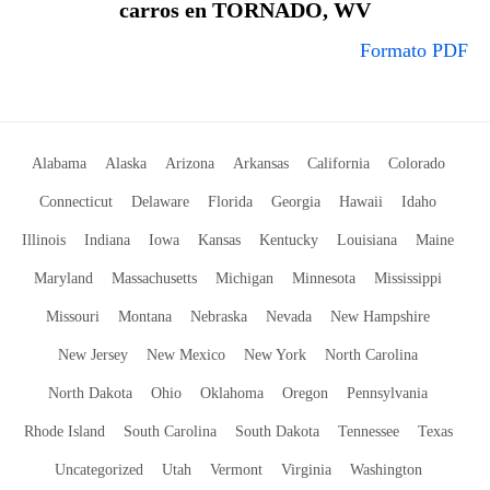
carros en TORNADO, WV
Formato PDF
Alabama
Alaska
Arizona
Arkansas
California
Colorado
Connecticut
Delaware
Florida
Georgia
Hawaii
Idaho
Illinois
Indiana
Iowa
Kansas
Kentucky
Louisiana
Maine
Maryland
Massachusetts
Michigan
Minnesota
Mississippi
Missouri
Montana
Nebraska
Nevada
New Hampshire
New Jersey
New Mexico
New York
North Carolina
North Dakota
Ohio
Oklahoma
Oregon
Pennsylvania
Rhode Island
South Carolina
South Dakota
Tennessee
Texas
Uncategorized
Utah
Vermont
Virginia
Washington