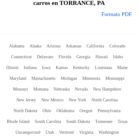
carros en TORRANCE, PA
Formato PDF
Alabama
Alaska
Arizona
Arkansas
California
Colorado
Connecticut
Delaware
Florida
Georgia
Hawaii
Idaho
Illinois
Indiana
Iowa
Kansas
Kentucky
Louisiana
Maine
Maryland
Massachusetts
Michigan
Minnesota
Mississippi
Missouri
Montana
Nebraska
Nevada
New Hampshire
New Jersey
New Mexico
New York
North Carolina
North Dakota
Ohio
Oklahoma
Oregon
Pennsylvania
Rhode Island
South Carolina
South Dakota
Tennessee
Texas
Uncategorized
Utah
Vermont
Virginia
Washington