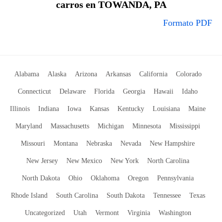
carros en TOWANDA, PA
Formato PDF
Alabama
Alaska
Arizona
Arkansas
California
Colorado
Connecticut
Delaware
Florida
Georgia
Hawaii
Idaho
Illinois
Indiana
Iowa
Kansas
Kentucky
Louisiana
Maine
Maryland
Massachusetts
Michigan
Minnesota
Mississippi
Missouri
Montana
Nebraska
Nevada
New Hampshire
New Jersey
New Mexico
New York
North Carolina
North Dakota
Ohio
Oklahoma
Oregon
Pennsylvania
Rhode Island
South Carolina
South Dakota
Tennessee
Texas
Uncategorized
Utah
Vermont
Virginia
Washington