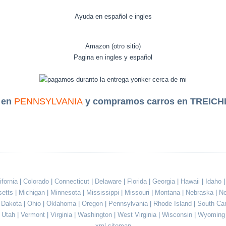
Ayuda en español e ingles
Amazon (otro sitio)
Pagina en ingles y español
 en
PENNSYLVANIA
y compramos carros en TREICH
ifornia
|
Colorado
|
Connecticut
|
Delaware
|
Florida
|
Georgia
|
Hawaii
|
Idaho
setts
|
Michigan
|
Minnesota
|
Mississippi
|
Missouri
|
Montana
|
Nebraska
|
N
h Dakota
|
Ohio
|
Oklahoma
|
Oregon
|
Pennsylvania
|
Rhode Island
|
South Ca
Utah
|
Vermont
|
Virginia
|
Washington
|
West Virginia
|
Wisconsin
|
Wyoming
xml sitemap