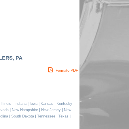
LERS, PA
Formato PDF
|
Illinois
|
Indiana
|
Iowa
|
Kansas
|
Kentucky
evada
|
New Hampshire
|
New Jersey
|
New
rolina
|
South Dakota
|
Tennessee
|
Texas
|