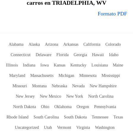
carros en TRIADELPHIA, WV
Formato PDF
Alabama
Alaska
Arizona
Arkansas
California
Colorado
Connecticut
Delaware
Florida
Georgia
Hawaii
Idaho
Illinois
Indiana
Iowa
Kansas
Kentucky
Louisiana
Maine
Maryland
Massachusetts
Michigan
Minnesota
Mississippi
Missouri
Montana
Nebraska
Nevada
New Hampshire
New Jersey
New Mexico
New York
North Carolina
North Dakota
Ohio
Oklahoma
Oregon
Pennsylvania
Rhode Island
South Carolina
South Dakota
Tennessee
Texas
Uncategorized
Utah
Vermont
Virginia
Washington