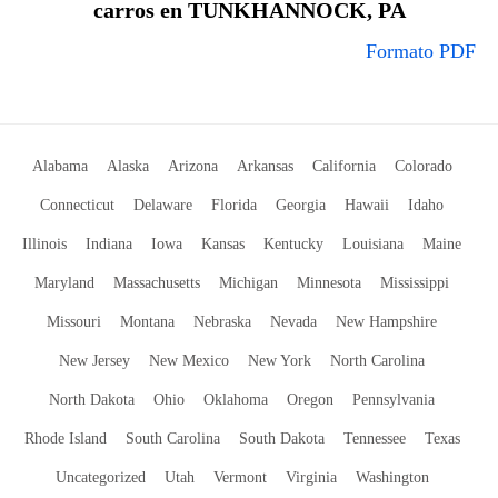
carros en TUNKHANNOCK, PA
Formato PDF
Alabama
Alaska
Arizona
Arkansas
California
Colorado
Connecticut
Delaware
Florida
Georgia
Hawaii
Idaho
Illinois
Indiana
Iowa
Kansas
Kentucky
Louisiana
Maine
Maryland
Massachusetts
Michigan
Minnesota
Mississippi
Missouri
Montana
Nebraska
Nevada
New Hampshire
New Jersey
New Mexico
New York
North Carolina
North Dakota
Ohio
Oklahoma
Oregon
Pennsylvania
Rhode Island
South Carolina
South Dakota
Tennessee
Texas
Uncategorized
Utah
Vermont
Virginia
Washington