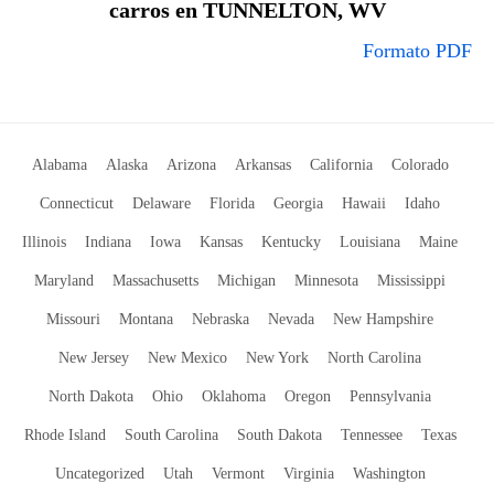
carros en TUNNELTON, WV
Formato PDF
Alabama
Alaska
Arizona
Arkansas
California
Colorado
Connecticut
Delaware
Florida
Georgia
Hawaii
Idaho
Illinois
Indiana
Iowa
Kansas
Kentucky
Louisiana
Maine
Maryland
Massachusetts
Michigan
Minnesota
Mississippi
Missouri
Montana
Nebraska
Nevada
New Hampshire
New Jersey
New Mexico
New York
North Carolina
North Dakota
Ohio
Oklahoma
Oregon
Pennsylvania
Rhode Island
South Carolina
South Dakota
Tennessee
Texas
Uncategorized
Utah
Vermont
Virginia
Washington