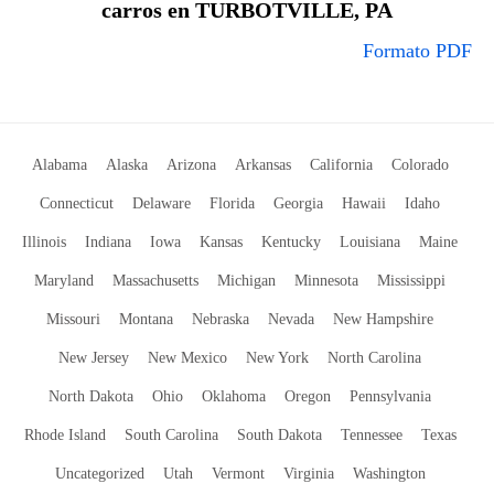
carros en TURBOTVILLE, PA
Formato PDF
Alabama
Alaska
Arizona
Arkansas
California
Colorado
Connecticut
Delaware
Florida
Georgia
Hawaii
Idaho
Illinois
Indiana
Iowa
Kansas
Kentucky
Louisiana
Maine
Maryland
Massachusetts
Michigan
Minnesota
Mississippi
Missouri
Montana
Nebraska
Nevada
New Hampshire
New Jersey
New Mexico
New York
North Carolina
North Dakota
Ohio
Oklahoma
Oregon
Pennsylvania
Rhode Island
South Carolina
South Dakota
Tennessee
Texas
Uncategorized
Utah
Vermont
Virginia
Washington