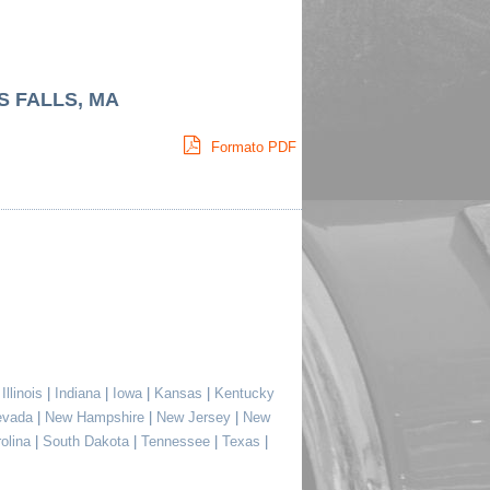
S FALLS, MA
Formato PDF
|
Illinois
|
Indiana
|
Iowa
|
Kansas
|
Kentucky
evada
|
New Hampshire
|
New Jersey
|
New
rolina
|
South Dakota
|
Tennessee
|
Texas
|