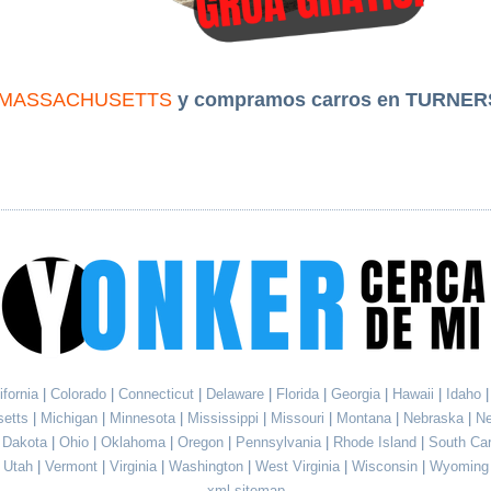
MASSACHUSETTS
y compramos carros en TURNER
ifornia
|
Colorado
|
Connecticut
|
Delaware
|
Florida
|
Georgia
|
Hawaii
|
Idaho
setts
|
Michigan
|
Minnesota
|
Mississippi
|
Missouri
|
Montana
|
Nebraska
|
N
h Dakota
|
Ohio
|
Oklahoma
|
Oregon
|
Pennsylvania
|
Rhode Island
|
South Ca
Utah
|
Vermont
|
Virginia
|
Washington
|
West Virginia
|
Wisconsin
|
Wyoming
xml sitemap