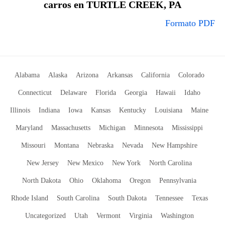
carros en TURTLE CREEK, PA
Formato PDF
Alabama
Alaska
Arizona
Arkansas
California
Colorado
Connecticut
Delaware
Florida
Georgia
Hawaii
Idaho
Illinois
Indiana
Iowa
Kansas
Kentucky
Louisiana
Maine
Maryland
Massachusetts
Michigan
Minnesota
Mississippi
Missouri
Montana
Nebraska
Nevada
New Hampshire
New Jersey
New Mexico
New York
North Carolina
North Dakota
Ohio
Oklahoma
Oregon
Pennsylvania
Rhode Island
South Carolina
South Dakota
Tennessee
Texas
Uncategorized
Utah
Vermont
Virginia
Washington