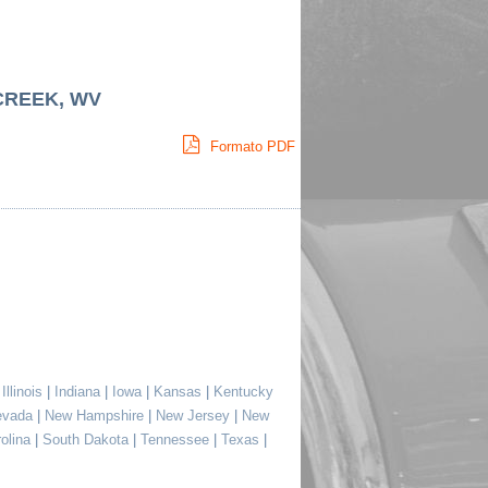
CREEK, WV
Formato PDF
|
Illinois
|
Indiana
|
Iowa
|
Kansas
|
Kentucky
evada
|
New Hampshire
|
New Jersey
|
New
rolina
|
South Dakota
|
Tennessee
|
Texas
|