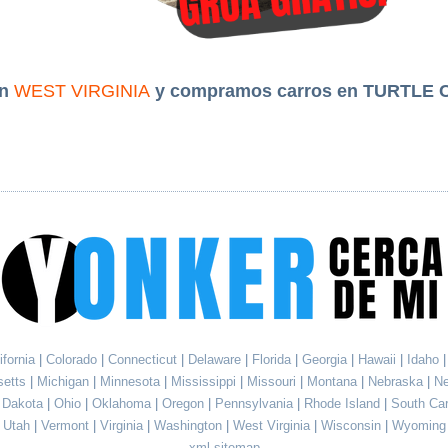
en
WEST VIRGINIA
y compramos carros en TURTLE 
ifornia
|
Colorado
|
Connecticut
|
Delaware
|
Florida
|
Georgia
|
Hawaii
|
Idaho
setts
|
Michigan
|
Minnesota
|
Mississippi
|
Missouri
|
Montana
|
Nebraska
|
N
h Dakota
|
Ohio
|
Oklahoma
|
Oregon
|
Pennsylvania
|
Rhode Island
|
South Ca
Utah
|
Vermont
|
Virginia
|
Washington
|
West Virginia
|
Wisconsin
|
Wyoming
xml sitemap