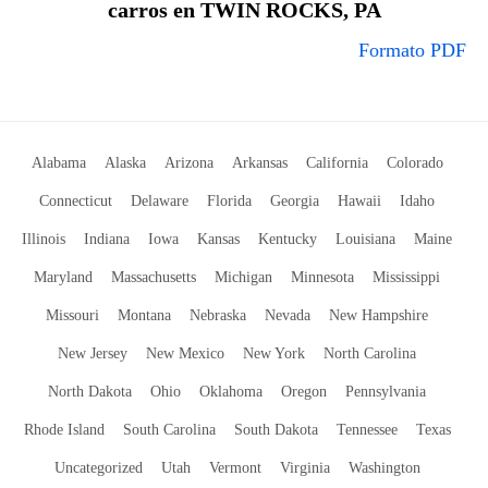
carros en TWIN ROCKS, PA
Formato PDF
Alabama
Alaska
Arizona
Arkansas
California
Colorado
Connecticut
Delaware
Florida
Georgia
Hawaii
Idaho
Illinois
Indiana
Iowa
Kansas
Kentucky
Louisiana
Maine
Maryland
Massachusetts
Michigan
Minnesota
Mississippi
Missouri
Montana
Nebraska
Nevada
New Hampshire
New Jersey
New Mexico
New York
North Carolina
North Dakota
Ohio
Oklahoma
Oregon
Pennsylvania
Rhode Island
South Carolina
South Dakota
Tennessee
Texas
Uncategorized
Utah
Vermont
Virginia
Washington