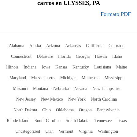
carros en ULYSSES, PA
Formato PDF
Alabama
Alaska
Arizona
Arkansas
California
Colorado
Connecticut
Delaware
Florida
Georgia
Hawaii
Idaho
Illinois
Indiana
Iowa
Kansas
Kentucky
Louisiana
Maine
Maryland
Massachusetts
Michigan
Minnesota
Mississippi
Missouri
Montana
Nebraska
Nevada
New Hampshire
New Jersey
New Mexico
New York
North Carolina
North Dakota
Ohio
Oklahoma
Oregon
Pennsylvania
Rhode Island
South Carolina
South Dakota
Tennessee
Texas
Uncategorized
Utah
Vermont
Virginia
Washington