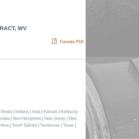
TRACT, WV
Formato PDF
|
Illinois
|
Indiana
|
Iowa
|
Kansas
|
Kentucky
evada
|
New Hampshire
|
New Jersey
|
New
rolina
|
South Dakota
|
Tennessee
|
Texas
|