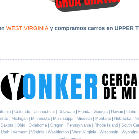
en
WEST VIRGINIA
y compramos carros en UPPER 
ifornia
|
Colorado
|
Connecticut
|
Delaware
|
Florida
|
Georgia
|
Hawaii
|
Idaho
setts
|
Michigan
|
Minnesota
|
Mississippi
|
Missouri
|
Montana
|
Nebraska
|
N
h Dakota
|
Ohio
|
Oklahoma
|
Oregon
|
Pennsylvania
|
Rhode Island
|
South Ca
Utah
|
Vermont
|
Virginia
|
Washington
|
West Virginia
|
Wisconsin
|
Wyoming
xml sitemap