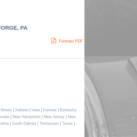
FORGE, PA
Formato PDF
|
Illinois
|
Indiana
|
Iowa
|
Kansas
|
Kentucky
evada
|
New Hampshire
|
New Jersey
|
New
rolina
|
South Dakota
|
Tennessee
|
Texas
|