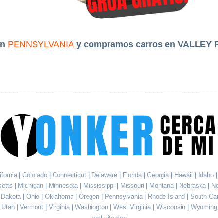
en
PENNSYLVANIA
y compramos carros en VALLEY 
ifornia
|
Colorado
|
Connecticut
|
Delaware
|
Florida
|
Georgia
|
Hawaii
|
Idaho
setts
|
Michigan
|
Minnesota
|
Mississippi
|
Missouri
|
Montana
|
Nebraska
|
N
h Dakota
|
Ohio
|
Oklahoma
|
Oregon
|
Pennsylvania
|
Rhode Island
|
South Ca
Utah
|
Vermont
|
Virginia
|
Washington
|
West Virginia
|
Wisconsin
|
Wyoming
xml sitemap