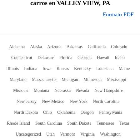
carros en VALLEY VIEW, PA
Formato PDF
Alabama
Alaska
Arizona
Arkansas
California
Colorado
Connecticut
Delaware
Florida
Georgia
Hawaii
Idaho
Illinois
Indiana
Iowa
Kansas
Kentucky
Louisiana
Maine
Maryland
Massachusetts
Michigan
Minnesota
Mississippi
Missouri
Montana
Nebraska
Nevada
New Hampshire
New Jersey
New Mexico
New York
North Carolina
North Dakota
Ohio
Oklahoma
Oregon
Pennsylvania
Rhode Island
South Carolina
South Dakota
Tennessee
Texas
Uncategorized
Utah
Vermont
Virginia
Washington