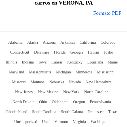
carros en VERONA, PA
Formato PDF
Alabama
Alaska
Arizona
Arkansas
California
Colorado
Connecticut
Delaware
Florida
Georgia
Hawaii
Idaho
Illinois
Indiana
Iowa
Kansas
Kentucky
Louisiana
Maine
Maryland
Massachusetts
Michigan
Minnesota
Mississippi
Missouri
Montana
Nebraska
Nevada
New Hampshire
New Jersey
New Mexico
New York
North Carolina
North Dakota
Ohio
Oklahoma
Oregon
Pennsylvania
Rhode Island
South Carolina
South Dakota
Tennessee
Texas
Uncategorized
Utah
Vermont
Virginia
Washington