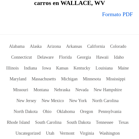
carros en WALLACE, WV
Formato PDF
Alabama
Alaska
Arizona
Arkansas
California
Colorado
Connecticut
Delaware
Florida
Georgia
Hawaii
Idaho
Illinois
Indiana
Iowa
Kansas
Kentucky
Louisiana
Maine
Maryland
Massachusetts
Michigan
Minnesota
Mississippi
Missouri
Montana
Nebraska
Nevada
New Hampshire
New Jersey
New Mexico
New York
North Carolina
North Dakota
Ohio
Oklahoma
Oregon
Pennsylvania
Rhode Island
South Carolina
South Dakota
Tennessee
Texas
Uncategorized
Utah
Vermont
Virginia
Washington