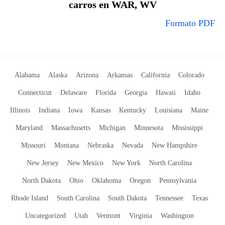
carros en WAR, WV
Formato PDF
Alabama
Alaska
Arizona
Arkansas
California
Colorado
Connecticut
Delaware
Florida
Georgia
Hawaii
Idaho
Illinois
Indiana
Iowa
Kansas
Kentucky
Louisiana
Maine
Maryland
Massachusetts
Michigan
Minnesota
Mississippi
Missouri
Montana
Nebraska
Nevada
New Hampshire
New Jersey
New Mexico
New York
North Carolina
North Dakota
Ohio
Oklahoma
Oregon
Pennsylvania
Rhode Island
South Carolina
South Dakota
Tennessee
Texas
Uncategorized
Utah
Vermont
Virginia
Washington