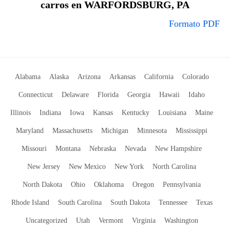
carros en WARFORDSBURG, PA
Formato PDF
Alabama
Alaska
Arizona
Arkansas
California
Colorado
Connecticut
Delaware
Florida
Georgia
Hawaii
Idaho
Illinois
Indiana
Iowa
Kansas
Kentucky
Louisiana
Maine
Maryland
Massachusetts
Michigan
Minnesota
Mississippi
Missouri
Montana
Nebraska
Nevada
New Hampshire
New Jersey
New Mexico
New York
North Carolina
North Dakota
Ohio
Oklahoma
Oregon
Pennsylvania
Rhode Island
South Carolina
South Dakota
Tennessee
Texas
Uncategorized
Utah
Vermont
Virginia
Washington