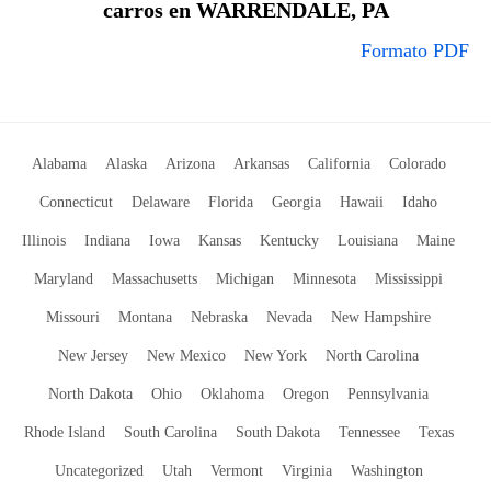
carros en WARRENDALE, PA
Formato PDF
Alabama
Alaska
Arizona
Arkansas
California
Colorado
Connecticut
Delaware
Florida
Georgia
Hawaii
Idaho
Illinois
Indiana
Iowa
Kansas
Kentucky
Louisiana
Maine
Maryland
Massachusetts
Michigan
Minnesota
Mississippi
Missouri
Montana
Nebraska
Nevada
New Hampshire
New Jersey
New Mexico
New York
North Carolina
North Dakota
Ohio
Oklahoma
Oregon
Pennsylvania
Rhode Island
South Carolina
South Dakota
Tennessee
Texas
Uncategorized
Utah
Vermont
Virginia
Washington