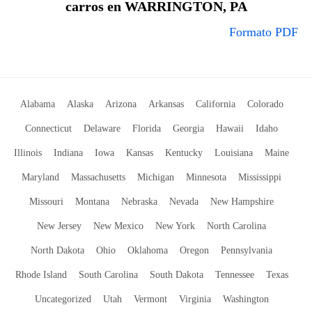
carros en WARRINGTON, PA
Formato PDF
Alabama
Alaska
Arizona
Arkansas
California
Colorado
Connecticut
Delaware
Florida
Georgia
Hawaii
Idaho
Illinois
Indiana
Iowa
Kansas
Kentucky
Louisiana
Maine
Maryland
Massachusetts
Michigan
Minnesota
Mississippi
Missouri
Montana
Nebraska
Nevada
New Hampshire
New Jersey
New Mexico
New York
North Carolina
North Dakota
Ohio
Oklahoma
Oregon
Pennsylvania
Rhode Island
South Carolina
South Dakota
Tennessee
Texas
Uncategorized
Utah
Vermont
Virginia
Washington