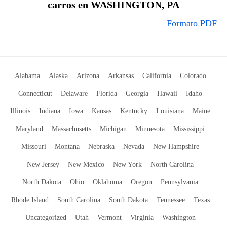
carros en WASHINGTON, PA
Formato PDF
Alabama
Alaska
Arizona
Arkansas
California
Colorado
Connecticut
Delaware
Florida
Georgia
Hawaii
Idaho
Illinois
Indiana
Iowa
Kansas
Kentucky
Louisiana
Maine
Maryland
Massachusetts
Michigan
Minnesota
Mississippi
Missouri
Montana
Nebraska
Nevada
New Hampshire
New Jersey
New Mexico
New York
North Carolina
North Dakota
Ohio
Oklahoma
Oregon
Pennsylvania
Rhode Island
South Carolina
South Dakota
Tennessee
Texas
Uncategorized
Utah
Vermont
Virginia
Washington