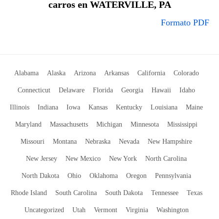
carros en WATERVILLE, PA
Formato PDF
Alabama
Alaska
Arizona
Arkansas
California
Colorado
Connecticut
Delaware
Florida
Georgia
Hawaii
Idaho
Illinois
Indiana
Iowa
Kansas
Kentucky
Louisiana
Maine
Maryland
Massachusetts
Michigan
Minnesota
Mississippi
Missouri
Montana
Nebraska
Nevada
New Hampshire
New Jersey
New Mexico
New York
North Carolina
North Dakota
Ohio
Oklahoma
Oregon
Pennsylvania
Rhode Island
South Carolina
South Dakota
Tennessee
Texas
Uncategorized
Utah
Vermont
Virginia
Washington